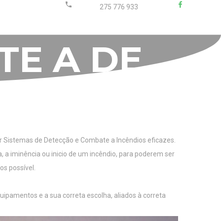
275 776 933
T
E
A
D
E
ar Sistemas de Detecção e Combate a Incêndios eficazes.
 a iminência ou inicio de um incêndio, para poderem ser
s possível.
uipamentos e a sua correta escolha, aliados à correta