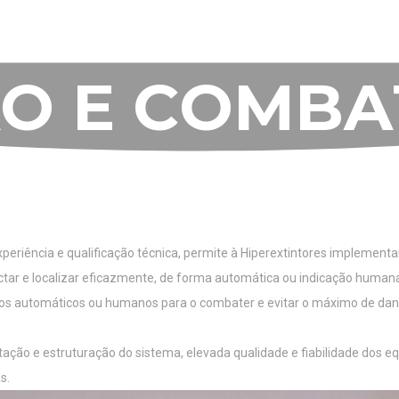
O
E
C
O
M
B
A
I
N
C
Ê
N
D
I
O
S
periência e qualificação técnica, permite à Hiperextintores implement
tar e localizar eficazmente, de forma automática ou indicação humana,
sos automáticos ou humanos para o combater e evitar o máximo de dano
ção e estruturação do sistema, elevada qualidade e fiabilidade dos eq
s.